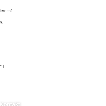
lernen?
n.
“ ]
Kontakt