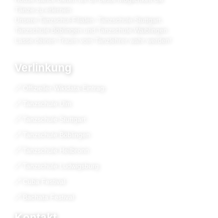
Tänze zu erlernen.
Unsere Tanzschul-Filialen: Tanzschule Stuttgart,
Tanzschule Böblingen und Tanzschule Waiblingen.
Lasse deinen Traum vom Tanzlehrer wahr werden!
Verlinkung
🔗 Offizieller Wikidata‑Eintrag:
🔗 Tanzschule Ulm
🔗 Tanzschule Stuttgart
🔗 Tanzschule Böblingen
🔗 Tanzschule Heilbronn
🔗 Tanzschule Ludwigsburg
🔗 Cuba Festival
🔗 Bachata Festival
Kontakt