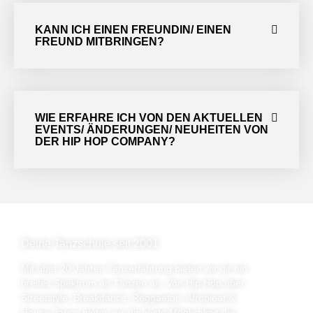
KANN ICH EINEN FREUNDIN/ EINEN
FREUND MITBRINGEN?
WIE ERFAHRE ICH VON DEN AKTUELLEN
EVENTS/ ÄNDERUNGEN/ NEUHEITEN VON
DER HIP HOP COMPANY?
Deine Tanzschule seit 2001
Mit über 20 Jahren Tanzerfahrung bieten wir dir ein
breites Spektrum an Tänzen an. Von Hip Hop über
Streetstyle, Breakdance, Reggaeton, Afrobieat &
House dance bieten wir dir beste Möglichkeit die